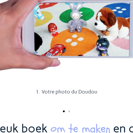
B/ De knuffel in actie in het boek
om te maken
leuk boek
en 