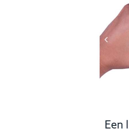
photo du Doudou
Een 