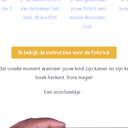
r de 7
van de kamer, het
jouw foto’s een
boe
bed, de knuffel
mooie illustratie-
stijl.
Ik bekijk de instructies voor de foto's
dat unieke moment wanneer jouw kind zijn kamer en zijn kn
boek herkent. Pure magie!
Een voorbeeldje :