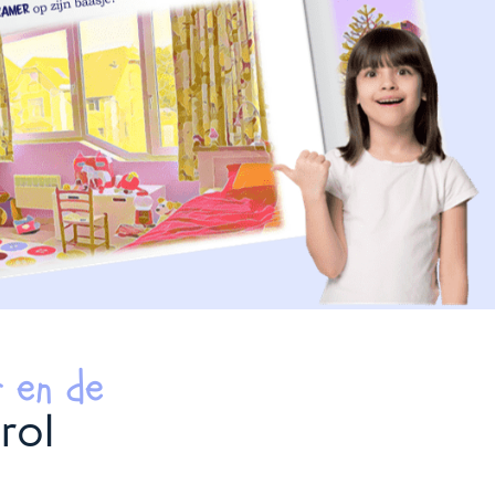
 en de
rol