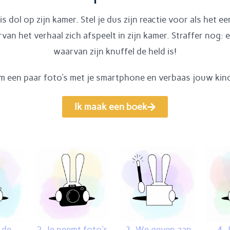
is dol op zijn kamer. Stel je dus zijn reactie voor als het e
van het verhaal zich afspeelt in zijn kamer. Straffer nog: 
waarvan zijn knuffel de held is!
m een paar foto’s met je smartphone en verbaas jouw ki
Ik maak een boek
t de
2. Je neemt foto's
3. We geven aan
4. 