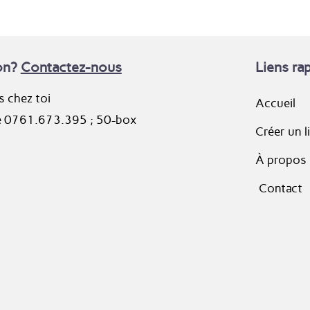
on?
Contactez-nous
Liens ra
is chez toi
Accueil
se 0761.673.395 ; 50-box
Créer un l
À propos
Contact