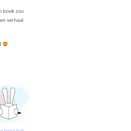
en boek zou
een verhaal
nd
.
Je leest het