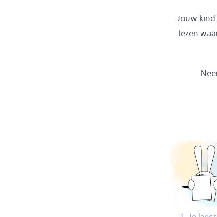
Jouw kind 
lezen waar
Nee
1. Je lees